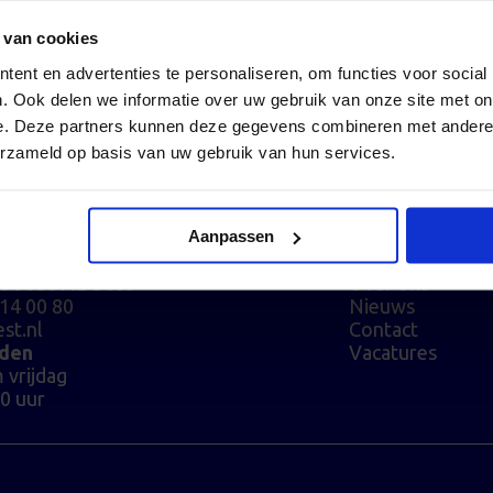
 van cookies
ent en advertenties te personaliseren, om functies voor social
. Ook delen we informatie over uw gebruik van onze site met on
e. Deze partners kunnen deze gegevens combineren met andere i
erzameld op basis van uw gebruik van hun services.
es
Postadres
VekaBest
Aanpassen
Postbus 221
Home
t
5680 AE Best
Over ons
214 00 80
Nieuws
st.nl
Contact
jden
Vacatures
 vrijdag
00 uur