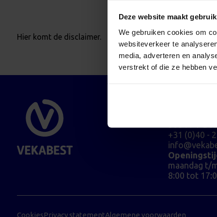
Deze website maakt gebruik
We gebruiken cookies om cont
Hier komt de disclaimer.
websiteverkeer te analyseren
media, adverteren en analys
verstrekt of die ze hebben v
Bezoekadr
De Dieze 22
5684 PT Bes
+31 (0)40 - 
info@vekabe
Openingsti
maandag t/m
8:00 tot 17:
Cookies
Privacy statement
Algemene voorwaarden