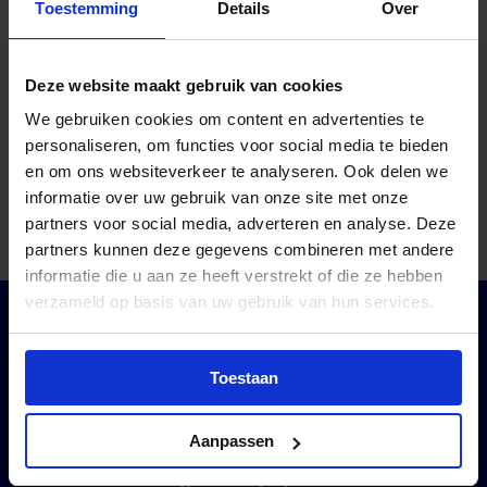
Toestemming
Details
Over
Deze website maakt gebruik van cookies
Hoe snel worden
We gebruiken cookies om content en advertenties te
bestellingen geleverd?
personaliseren, om functies voor social media te bieden
en om ons websiteverkeer te analyseren. Ook delen we
informatie over uw gebruik van onze site met onze
01-08-2025
partners voor social media, adverteren en analyse. Deze
partners kunnen deze gegevens combineren met andere
informatie die u aan ze heeft verstrekt of die ze hebben
verzameld op basis van uw gebruik van hun services.
Toestaan
Bezoekadres
Postadres
De Dieze 22
Postbus 221
5684 PT Best
5680 AE Best
Aanpassen
+31 (0)40 - 214 00 80
info@vekabest.nl