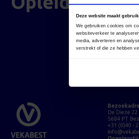
Opleider mbo
Deze website maakt gebruik
We gebruiken cookies om cont
websiteverkeer te analyseren
media, adverteren en analys
verstrekt of die ze hebben v
Bezoekadr
De Dieze 22
5684 PT Bes
+31 (0)40 - 
info@vekabe
Openingsti