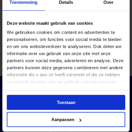
Toestemming
Details
Over
Deze website maakt gebruik van cookies
Klassikaal lesmateriaal
We gebruiken cookies om content en advertenties te
Auto
personaliseren, om functies voor social media te bieden
en om ons websiteverkeer te analyseren. Ook delen we
informatie over uw gebruik van onze site met onze
23-10-2025
partners voor social media, adverteren en analyse. Deze
partners kunnen deze gegevens combineren met andere
informatie die u aan ze heeft verstrekt of die ze hebben
verzameld op basis van uw gebruik van hun services.
Toestaan
Bezoekadres
Postadres
De Dieze 22
Postbus 221
5684 PT Best
5680 AE Best
Aanpassen
+31 (0)40 - 214 00 80
info@vekabest.nl