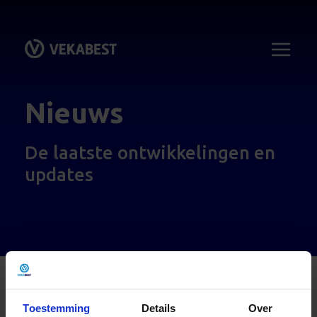
Nieuws
De laatste ontwikkelingen en
updates
Toestemming
Naar nieuwsoverzicht
Details
Over