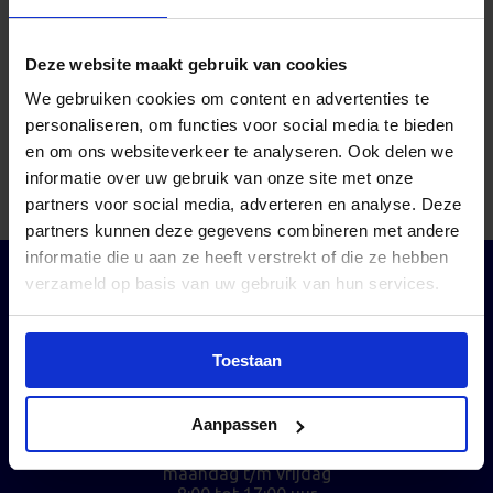
Deze website maakt gebruik van cookies
RIS Leermiddelen Auto
We gebruiken cookies om content en advertenties te
personaliseren, om functies voor social media te bieden
en om ons websiteverkeer te analyseren. Ook delen we
22-10-2025
informatie over uw gebruik van onze site met onze
partners voor social media, adverteren en analyse. Deze
partners kunnen deze gegevens combineren met andere
informatie die u aan ze heeft verstrekt of die ze hebben
verzameld op basis van uw gebruik van hun services.
Bezoekadres
Postadres
Toestaan
De Dieze 22
Postbus 221
5684 PT Best
5680 AE Best
+31 (0)40 - 214 00 80
Aanpassen
info@vekabest.nl
Openingstijden
maandag t/m vrijdag