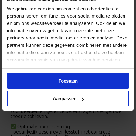
Nieuw bij VTO: VCA-theorieboeken nu ook digitaal
We gebruiken cookies om content en advertenties te
beschikbaar!
personaliseren, om functies voor social media te bieden
In een vakgebied waar wet- en regelgeving continu
verandert, is actuele kennis geen luxe maar
en om ons websiteverkeer te analyseren. Ook delen we
noodzaak. Tegelijkertijd leest niet iedere cursist even
informatie over uw gebruik van onze site met onze
makkelijk of op dezelfde manier.
partners voor social media, adverteren en analyse. Deze
Daarom zijn onze nieuwste theorieboeken VCA
partners kunnen deze gegevens combineren met andere
BASIS en het uitgebreide VCA VOL-VIL nu óók
informatie die u aan ze heeft verstrekt of die ze hebben
verkrijgbaar als digitaal voorleesboek
. Zo
wordt leren toegankelijker én effectiever.
verzameld op basis van uw gebruik van hun services.
Waarom kiezen voor VTO?
Altijd actueel
Onze lesstof sluit aan op de nieuwste eisen. Zo
Toestaan
houden we de slaagkans van cursisten ongeëvenaard
hoog.
Aanpassen
Praktijkgericht
Met duidelijke afbeeldingen, herkenbare
voorbeelden en gerichte oefenvragen brengen we
theorie tot leven.
Optimale ondersteuning
Toegankelijk geschreven lesstof met concrete