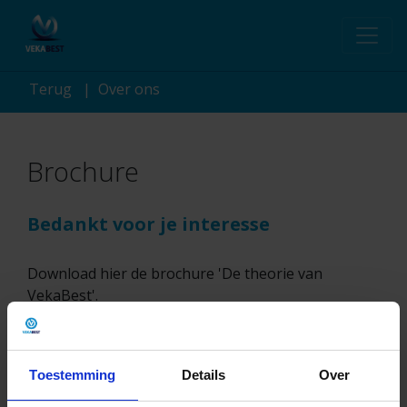
Terug
Over ons
Brochure
Bedankt voor je interesse
Download hier de brochure 'De theorie van
VekaBest'.
VekaBest Brochure.pdf
Toestemming
Details
Over